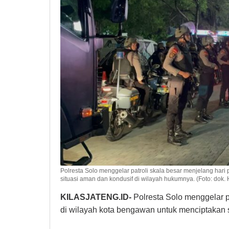
Polresta Solo menggelar patroli skala besar menjelang har
situasi aman dan kondusif di wilayah hukumnya. (Foto: dok.
KILASJATENG.ID-
Polresta Solo menggelar p
di wilayah kota bengawan untuk menciptakan 