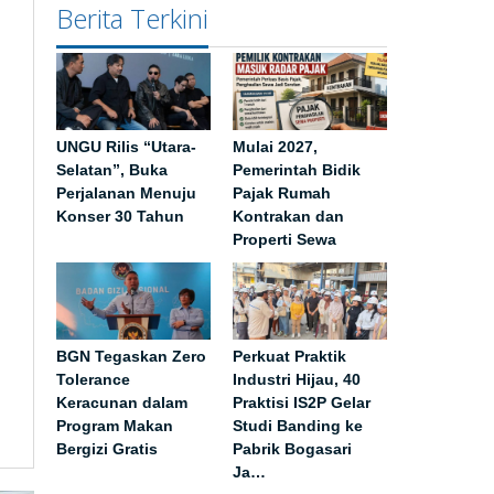
Berita Terkini
UNGU Rilis “Utara-
Mulai 2027,
Selatan”, Buka
Pemerintah Bidik
Perjalanan Menuju
Pajak Rumah
Konser 30 Tahun
Kontrakan dan
Properti Sewa
BGN Tegaskan Zero
Perkuat Praktik
Tolerance
Industri Hijau, 40
Keracunan dalam
Praktisi IS2P Gelar
Program Makan
Studi Banding ke
Bergizi Gratis
Pabrik Bogasari
Ja…