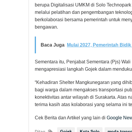
berupa Digitalisasi UMKM di Solo Technopark
melalui pelatihan dan pengembangan teknolo
berkolaborasi bersama pemerintah untuk menye
bengawan.
Baca Juga
Mulai 2027, Pemerintah Bidi
Sementara itu, Penjabat Sementara (Pjs) Wal
mengapresiasi langkah Gojek dalam mendukung
“Kehadiran Shelter Mangkunegaran yang dih
bagi warga dalam mengakses transportasi pu
konektivitas antar wilayah di Surakarta. Ata
terima kasih atas kolaborasi yang selama ini te
Cek Berita dan Artikel yang lain di
Google Ne
Ditag
Gojek
Kota Solo
moda transp