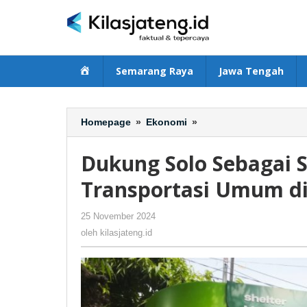
Lewati
ke
konten
Beranda
Semarang Raya
Jawa Tengah
Homepage
»
Ekonomi
»
Dukung
Solo
Sebagai
Dukung Solo Sebagai S
Smart
City,
Transportasi Umum d
Gojek
Integrasikan
25 November 2024
oleh
-
267 Dilihat
Transportasi
kilasjateng.id
oleh
kilasjateng.id
Umum
di
Shelter
Mangkunegaran