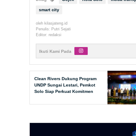
smart city
oleh
kilasjateng.id
Penulis: Putri Sejati
Editor: redaksi
Ikuti Kami Pada
Clean Rivers Dukung Program
UNDP Sungai Lestari, Pemkot
Solo Siap Perkuat Komitmen