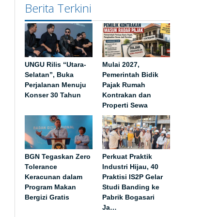
Berita Terkini
UNGU Rilis “Utara-
Mulai 2027,
Selatan”, Buka
Pemerintah Bidik
Perjalanan Menuju
Pajak Rumah
Konser 30 Tahun
Kontrakan dan
Properti Sewa
BGN Tegaskan Zero
Perkuat Praktik
Tolerance
Industri Hijau, 40
Keracunan dalam
Praktisi IS2P Gelar
Program Makan
Studi Banding ke
Bergizi Gratis
Pabrik Bogasari
Ja…