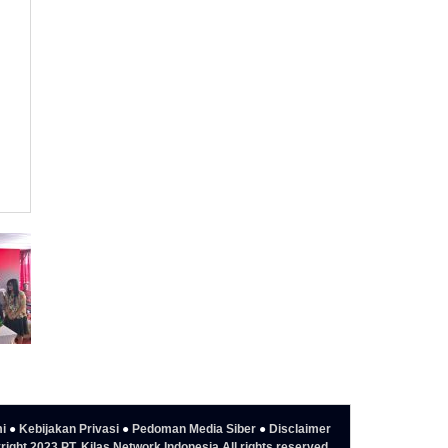
i
●
Kebijakan Privasi
●
Pedoman Media Siber
●
Disclaimer
ight 2023 PT. Kilas Network Indonesia All rights reserved.