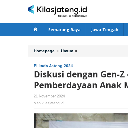
Lewati
ke
konten
Beranda
Semarang Raya
Jawa Tengah
Homepage
»
Umum
»
Diskusi
dengan
Gen-
Pilkada Jateng 2024
Z
Diskusi dengan Gen-Z 
di
Solo,
Pemberdayaan Anak M
Andika-
Hendi
21 November 2024
oleh
-
180 Dilihat
Bicara
kilasjateng.id
oleh
kilasjateng.id
Pemberdayaan
Anak
Muda
dan