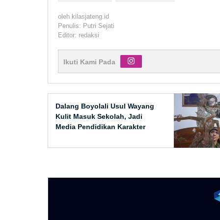
oleh
kilasjateng.id
Penulis: Putri Sejati
Editor: redaksi
Ikuti Kami Pada
Dalang Boyolali Usul Wayang
Kulit Masuk Sekolah, Jadi
Media Pendidikan Karakter
Siswa