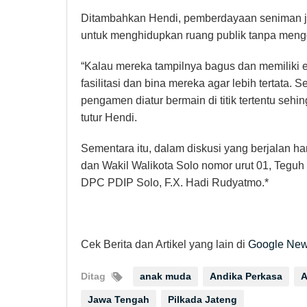
Ditambahkan Hendi, pemberdayaan seniman j
untuk menghidupkan ruang publik tanpa mengg
“Kalau mereka tampilnya bagus dan memiliki et
fasilitasi dan bina mereka agar lebih tertata.
pengamen diatur bermain di titik tertentu seh
tutur Hendi.
Sementara itu, dalam diskusi yang berjalan ha
dan Wakil Walikota Solo nomor urut 01, Tegu
DPC PDIP Solo, F.X. Hadi Rudyatmo.*
Cek Berita dan Artikel yang lain di
Google Ne
Ditag
anak muda
Andika Perkasa
A
Jawa Tengah
Pilkada Jateng