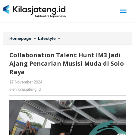
Lewati
ke
konten
Homepage
»
Lifestyle
»
Collabonation
Talent
Hunt
Collabonation Talent Hunt IM3 Jadi
IM3
Ajang Pencarian Musisi Muda di Solo
Jadi
Ajang
Raya
Pencarian
17 November 2024
oleh
-
188 Dilihat
Musisi
kilasjateng.id
Muda
oleh
kilasjateng.id
di
Solo
Raya