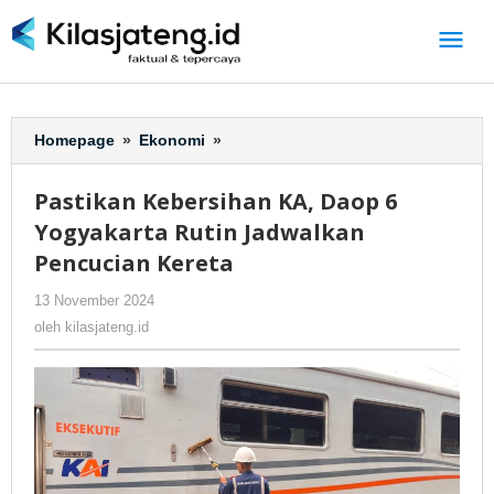
Lewati
ke
konten
Homepage
»
Ekonomi
»
Pastikan
Kebersihan
KA,
Pastikan Kebersihan KA, Daop 6
Daop
Yogyakarta Rutin Jadwalkan
6
Yogyakarta
Pencucian Kereta
Rutin
13 November 2024
oleh
-
222 Dilihat
Jadwalkan
kilasjateng.id
Pencucian
oleh
kilasjateng.id
Kereta