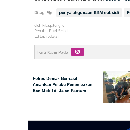
Ditag
penyalahgunaan BBM subsidi
P
oleh
kilasjateng.id
Penulis: Putri Sejati
Editor: redaksi
Ikuti Kami Pada
Polres Demak Berhasil
Amankan Pelaku Penembakan
Ban Mobil di Jalan Pantura