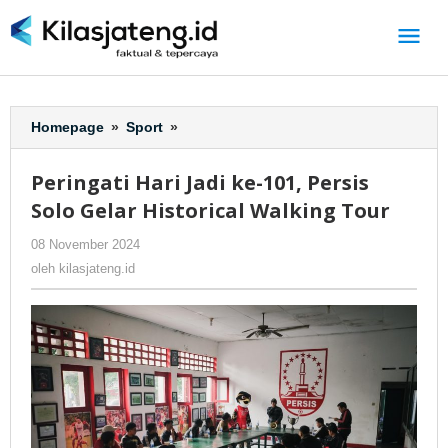
Lewati
ke
konten
Homepage
»
Sport
»
Peringati
Hari
Jadi
Peringati Hari Jadi ke-101, Persis
ke-
Solo Gelar Historical Walking Tour
101,
Persis
08 November 2024
oleh
-
224 Dilihat
Solo
kilasjateng.id
oleh
kilasjateng.id
Gelar
Historical
Walking
Tour