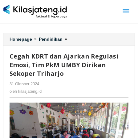
Lewati
ke
konten
Homepage
»
Pendidikan
»
Cegah
KDRT
dan
Cegah KDRT dan Ajarkan Regulasi
Ajarkan
Emosi, Tim PkM UMBY Dirikan
Regulasi
Emosi,
Sekoper Triharjo
Tim
31 Oktober 2024
oleh
-
112 Dilihat
PkM
kilasjateng.id
UMBY
oleh
kilasjateng.id
Dirikan
Sekoper
Triharjo