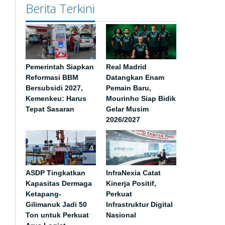
Berita Terkini
Pemerintah Siapkan
Real Madrid
Reformasi BBM
Datangkan Enam
Bersubsidi 2027,
Pemain Baru,
Kemenkeu: Harus
Mourinho Siap Bidik
Tepat Sasaran
Gelar Musim
2026/2027
ASDP Tingkatkan
InfraNexia Catat
Kapasitas Dermaga
Kinerja Positif,
Ketapang-
Perkuat
Gilimanuk Jadi 50
Infrastruktur Digital
Ton untuk Perkuat
Nasional