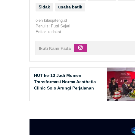
Sidak
usaha batik
oleh
kilasjateng.id
Penulis: Putri Sejati
Editor: redaksi
Ikuti Kami Pada
HUT ke-13 Jadi Momen
Transformasi Norma Aesthetic
Clinic Solo Arungi Perjalanan
Baru