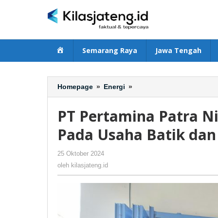
Lewati
ke
konten
Beranda
Semarang Raya
Jawa Tengah
Homepage
»
Energi
»
PT
Pertamina
Patra
PT Pertamina Patra Nia
Niaga
JBT
Pada Usaha Batik dan 
Sidak
Elpiji
25 Oktober 2024
oleh
-
326 Dilihat
Subsidi
kilasjateng.id
oleh
kilasjateng.id
Pada
Usaha
Batik
dan
Binatu