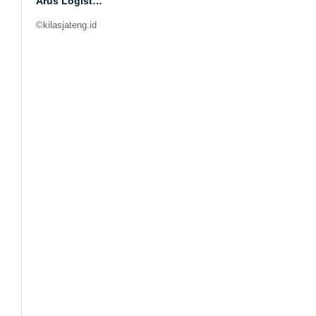
Arus Logist…
©kilasjateng.id