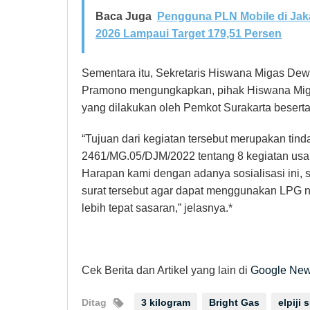
Baca Juga
Pengguna PLN Mobile di Jaka
2026 Lampaui Target 179,51 Persen
Sementara itu, Sekretaris Hiswana Migas De
Pramono mengungkapkan, pihak Hiswana Miga
yang dilakukan oleh Pemkot Surakarta besert
“Tujuan dari kegiatan tersebut merupakan tinda
2461/MG.05/DJM/2022 tentang 8 kegiatan usa
Harapan kami dengan adanya sosialisasi ini, 
surat tersebut agar dapat menggunakan LPG n
lebih tepat sasaran,” jelasnya.*
Cek Berita dan Artikel yang lain di
Google Ne
Ditag
3 kilogram
Bright Gas
elpiji 