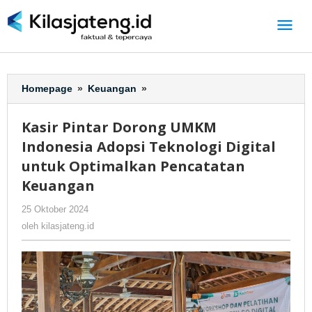
Lewati
ke
konten
Homepage
»
Keuangan
»
Kasir
Pintar
Dorong
Kasir Pintar Dorong UMKM
UMKM
Indonesia Adopsi Teknologi Digital
Indonesia
Adopsi
untuk Optimalkan Pencatatan
Teknologi
Keuangan
Digital
untuk
25 Oktober 2024
oleh
-
599 Dilihat
Optimalkan
kilasjateng.id
oleh
kilasjateng.id
Pencatatan
Keuangan