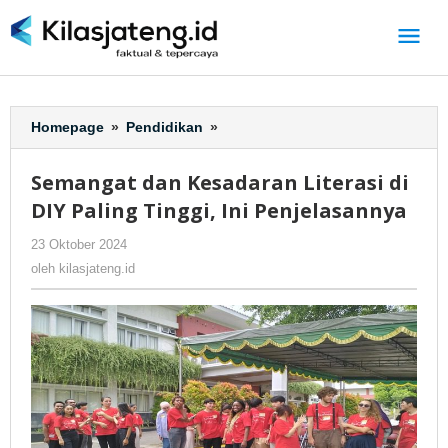
Lewati
ke
konten
Homepage
»
Pendidikan
»
Semangat
dan
Kesadaran
Semangat dan Kesadaran Literasi di
Literasi
DIY Paling Tinggi, Ini Penjelasannya
di
DIY
23 Oktober 2024
oleh
-
166 Dilihat
Paling
kilasjateng.id
oleh
kilasjateng.id
Tinggi,
Ini
Penjelasannya