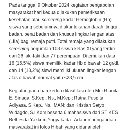
Pada tanggal 9 Oktober 2024 kegiatan pengabdian
masyarakat hari kedua dilakukan pemeriksaan
kesehatan atau
screening
kadar Hemoglobin (Hb)
siswa yang sebelumnya diukur tekanan darah, tinggi
badan, berat badan dan khusus lingkar lengan atas
(Lila) bagi remaja putri. Total remaja yang dilakukan
screening
berjumlah 103 siswa kelas XI yang terdiri
dari 26 laki-laki dan 77 perempuan. Ditemukan data
16 (15,5%) siswa memiliki kadar Hb dibawah 12 gr/dl,
dan 14 (18,2%) siswi memiliki ukuran lingkar lengan
atas dibawah normal yaitu <23,5 cm.
Kegiatan pada hari kedua difasilitasi oleh Mei Rianita
E. Sinaga, S.Kep., Ns., M.Kep.; Ratna Puspita
Adiyasa, S.Kep., Ns., MAN; dan Kristian Setyo
Widagdo, S.I.Kom beserta 6 mahasiswa dari STIKES
Bethesda Yakkum Yogyakarta. Adapun pengabdian
masyarakat ini lolos Hibah yang didanai oleh