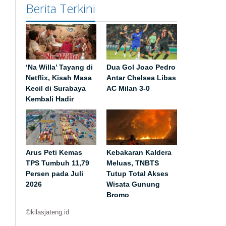
Berita Terkini
‘Na Willa’ Tayang di
Dua Gol Joao Pedro
Netflix, Kisah Masa
Antar Chelsea Libas
Kecil di Surabaya
AC Milan 3-0
Kembali Hadir
Arus Peti Kemas
Kebakaran Kaldera
TPS Tumbuh 11,79
Meluas, TNBTS
Persen pada Juli
Tutup Total Akses
2026
Wisata Gunung
Bromo
©kilasjateng.id