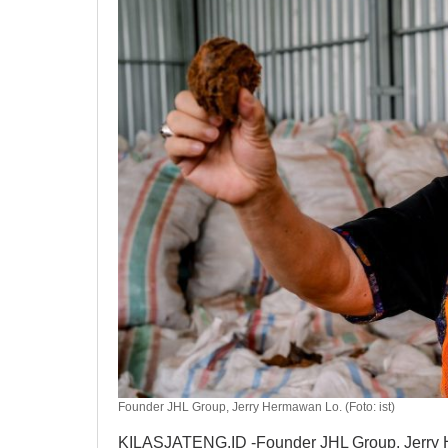
Pangan
Founder JHL Group, Jerry Hermawan Lo. (Foto: ist)
KILASJATENG.ID -Founder JHL Group, Jerry H