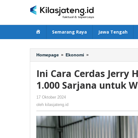
Lewati
ke
konten
Beranda
Semarang Raya
Jawa Tengah
Homepage
»
Ekonomi
»
Ini
Cara
Cerdas
Ini Cara Cerdas Jerry
Jerry
Hermawan
1.000 Sarjana untuk 
Lo
Biayai
17 Oktober 2024
oleh
-
223 Dilihat
Beasiswa
kilasjateng.id
oleh
kilasjateng.id
1.000
Sarjana
untuk
Wujudkan
Ketahanan