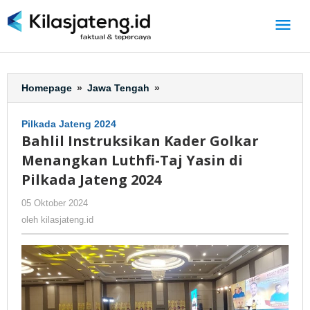
Lewati
ke
konten
Homepage
»
Jawa Tengah
»
Bahlil
Instruksikan
Kader
Pilkada Jateng 2024
Golkar
Bahlil Instruksikan Kader Golkar
Menangkan
Menangkan Luthfi-Taj Yasin di
Luthfi-
Taj
Pilkada Jateng 2024
Yasin
05 Oktober 2024
oleh
-
266 Dilihat
di
kilasjateng.id
Pilkada
oleh
kilasjateng.id
Jateng
2024