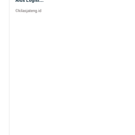
Arus Logist…
©kilasjateng.id