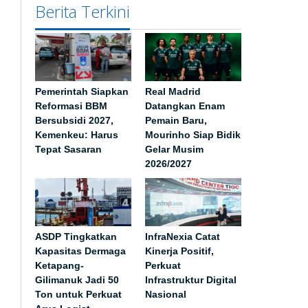
Berita Terkini
Pemerintah Siapkan
Real Madrid
Reformasi BBM
Datangkan Enam
Bersubsidi 2027,
Pemain Baru,
Kemenkeu: Harus
Mourinho Siap Bidik
Tepat Sasaran
Gelar Musim
2026/2027
ASDP Tingkatkan
InfraNexia Catat
Kapasitas Dermaga
Kinerja Positif,
Ketapang-
Perkuat
Gilimanuk Jadi 50
Infrastruktur Digital
Ton untuk Perkuat
Nasional