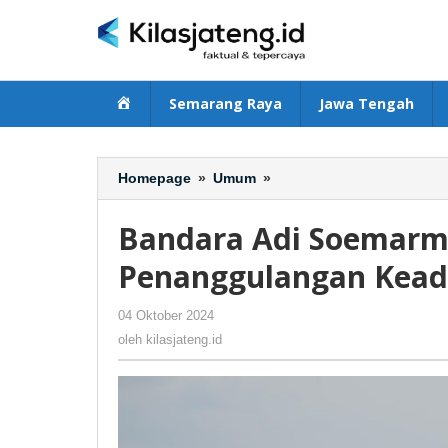
Lewati
ke
konten
Beranda
Semarang Raya
Jawa Tengah
Homepage
»
Umum
»
Bandara
Adi
Soemarmo
Bandara Adi Soemarmo
Gelar
Latihan
Penanggulangan Kead
Penanggulangan
Keadaan
04 Oktober 2024
oleh
-
249 Dilihat
Darurat
kilasjateng.id
oleh
kilasjateng.id