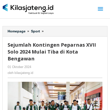
Lewati
ke
konten
Homepage
»
Sport
»
Sejumlah
Kontingen
Peparnas
Sejumlah Kontingen Peparnas XVII
XVII
Solo 2024 Mulai Tiba di Kota
Solo
2024
Bengawan
Mulai
01 Oktober 2024
oleh
-
188 Dilihat
Tiba
kilasjateng.id
di
oleh
kilasjateng.id
Kota
Bengawan