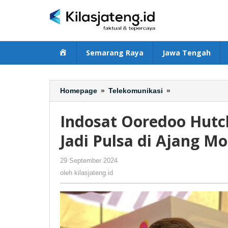
Lewati
ke
konten
Beranda
Semarang Raya
Jawa Tengah
Homepage
»
Telekomunikasi
»
Indosat
Ooredoo
Hutchison
Indosat Ooredoo Hut
Kampanyekan
Sampah
Jadi Pulsa di Ajang M
Jadi
Pulsa
29 September 2024
oleh
-
159 Dilihat
di
kilasjateng.id
oleh
kilasjateng.id
Ajang
MotoGP
Mandalika
2024