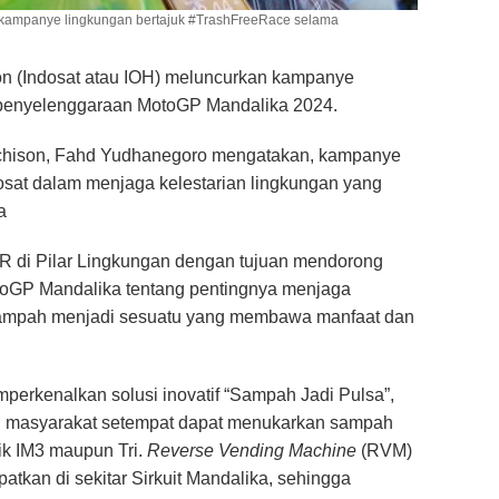
n kampanye lingkungan bertajuk #TrashFreeRace selama
n (Indosat atau IOH) meluncurkan kampanye
 penyelenggaraan MotoGP Mandalika 2024.
tchison, Fahd Yudhanegoro mengatakan, kampanye
osat dalam menjaga kelestarian lingkungan yang
a
CSR di Pilar Lingkungan dengan tujuan mendorong
toGP Mandalika tentang pentingnya menjaga
 sampah menjadi sesuatu yang membawa manfaat dan
mperkenalkan solusi inovatif “Sampah Jadi Pulsa”,
 masyarakat setempat dapat menukarkan sampah
aik IM3 maupun Tri.
Reverse Vending Machine
(RVM)
atkan di sekitar Sirkuit Mandalika, sehingga