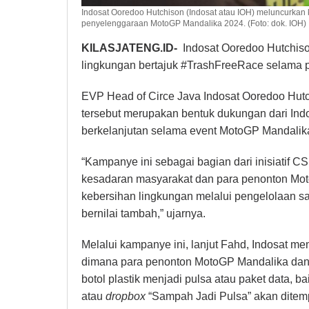
Indosat Ooredoo Hutchison (Indosat atau IOH) meluncurka
penyelenggaraan MotoGP Mandalika 2024. (Foto: dok. IOH)
KILASJATENG.ID-
Indosat Ooredoo Hutchiso
lingkungan bertajuk #TrashFreeRace selama
EVP Head of Circe Java Indosat Ooredoo Hu
tersebut merupakan bentuk dukungan dari Ind
berkelanjutan selama event MotoGP Mandalik
“Kampanye ini sebagai bagian dari inisiatif 
kesadaran masyarakat dan para penonton Mo
kebersihan lingkungan melalui pengelolaan
bernilai tambah,” ujarnya.
Melalui kampanye ini, lanjut Fahd, Indosat me
dimana para penonton MotoGP Mandalika dan
botol plastik menjadi pulsa atau paket data, b
atau
dropbox
“Sampah Jadi Pulsa” akan ditemp