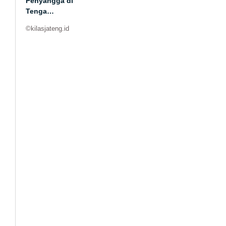
Penyangga di
Tenga…
©kilasjateng.id