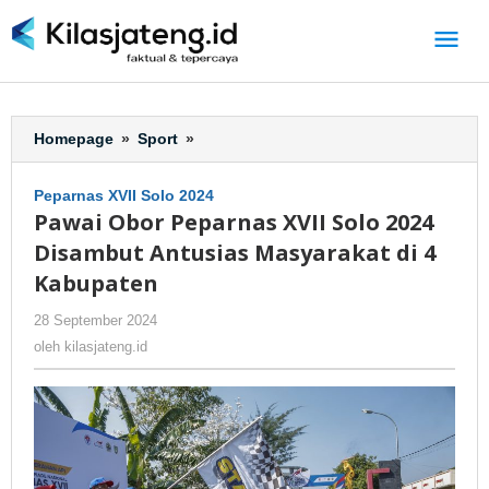
Lewati
ke
konten
Homepage
»
Sport
»
Pawai
Obor
Peparnas
Peparnas XVII Solo 2024
XVII
Pawai Obor Peparnas XVII Solo 2024
Solo
Disambut Antusias Masyarakat di 4
2024
Disambut
Kabupaten
Antusias
28 September 2024
oleh
-
250 Dilihat
Masyarakat
kilasjateng.id
di
oleh
kilasjateng.id
4
Kabupaten