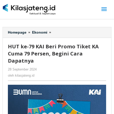
Lewati
ke
konten
Homepage
»
Ekonomi
»
HUT
ke-
79
HUT ke-79 KAI Beri Promo Tiket KA
KAI
Cuma 79 Persen, Begini Cara
Beri
Promo
Dapatnya
Tiket
28 September 2024
oleh
-
145 Dilihat
KA
kilasjateng.id
Cuma
oleh
kilasjateng.id
79
Persen,
Begini
Cara
Dapatnya