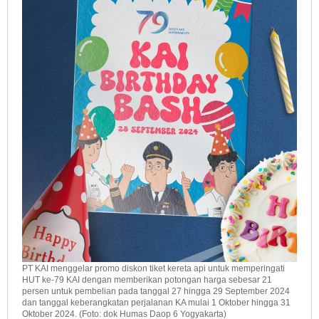
PT KAI menggelar promo diskon tiket kereta api untuk memperingati
HUT ke-79 KAI dengan memberikan potongan harga sebesar 21
persen untuk pembelian pada tanggal 27 hingga 29 September 2024
dan tanggal keberangkatan perjalanan KA mulai 1 Oktober hingga 31
Oktober 2024. (Foto: dok Humas Daop 6 Yogyakarta)