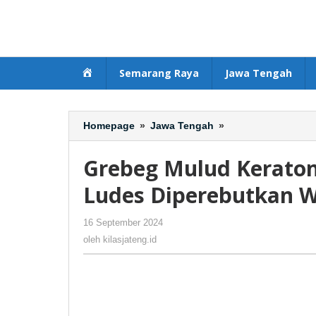
Lewati
ke
konten
Beranda
Semarang Raya
Jawa Tengah
Homepage
»
Jawa Tengah
»
Grebeg
Mulud
Keraton
Grebeg Mulud Kerato
Solo
Dua
Ludes Diperebutkan 
Pasang
Gunungan
16 September 2024
oleh
-
197 Dilihat
Ludes
kilasjateng.id
oleh
kilasjateng.id
Diperebutkan
Warga