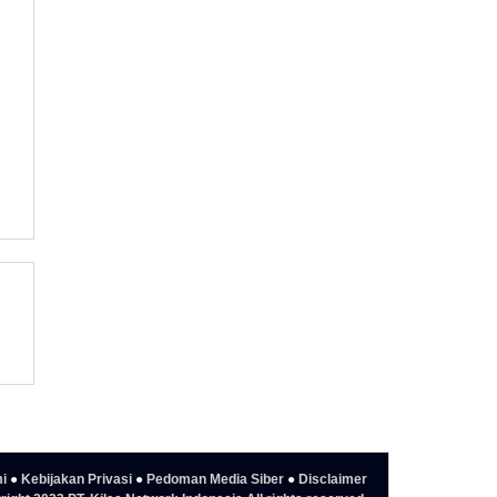
i
●
Kebijakan Privasi
●
Pedoman Media Siber
●
Disclaimer