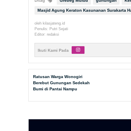
Ditag
Grebeg Mulud
gunungan
Ke
Masjid Agung Keraton Kasunanan Surakarta H
oleh
kilasjateng.id
Penulis: Putri Sejati
Editor: redaksi
Ikuti Kami Pada
Ratusan Warga Wonogiri
Berebut Gunungan Sedekah
Bumi di Pantai Nampu