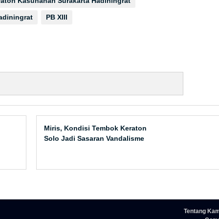
raton Kasunanan Surakarta Hadiningrat
adiningrat
PB XIII
Miris, Kondisi Tembok Keraton
Solo Jadi Sasaran Vandalisme
Tentang Kam