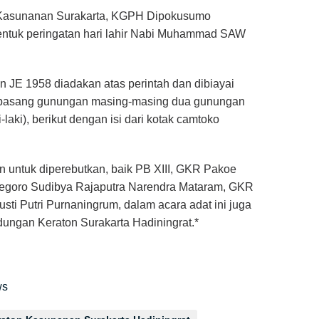
 Kasunanan Surakarta, KGPH Dipokusumo
entuk peringatan hari lahir Nabi Muhammad SAW
 JE 1958 diadakan atas perintah dan dibiayai
n pasang gunungan masing-masing dua gunungan
laki), berikut dengan isi dari kotak camtoko
untuk diperebutkan, baik PB XIII, GKR Pakoe
goro Sudibya Rajaputra Narendra Mataram, GKR
usti Putri Purnaningrum, dalam acara adat ini juga
ungan Keraton Surakarta Hadiningrat.*
ws