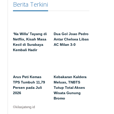
Berita Terkini
‘Na Willa’ Tayang di
Dua Gol Joao Pedro
Netflix, Kisah Masa
Antar Chelsea Libas
Kecil di Surabaya
AC Milan 3-0
Kembali Hadir
Arus Peti Kemas
Kebakaran Kaldera
TPS Tumbuh 11,79
Meluas, TNBTS
Persen pada Juli
Tutup Total Akses
2026
Wisata Gunung
Bromo
©kilasjateng.id