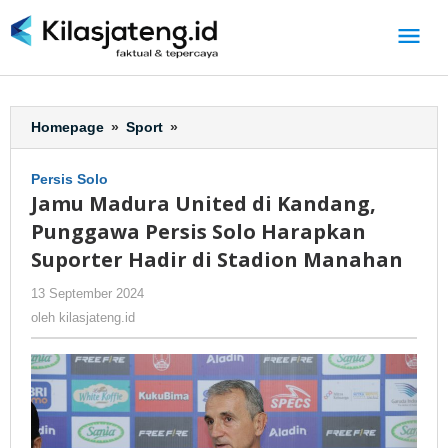
Lewati
ke
konten
Homepage
»
Sport
»
Jamu
Madura
United
Persis Solo
di
Jamu Madura United di Kandang,
Kandang,
Punggawa Persis Solo Harapkan
Punggawa
Persis
Suporter Hadir di Stadion Manahan
Solo
13 September 2024
oleh
-
205 Dilihat
Harapkan
kilasjateng.id
Suporter
oleh
kilasjateng.id
Hadir
di
Stadion
Manahan