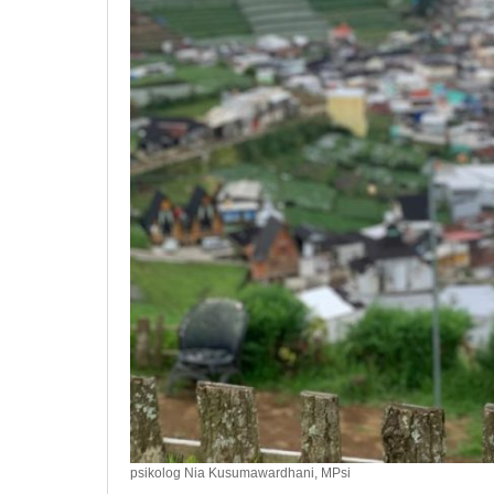
psikolog Nia Kusumawardhani, MPsi