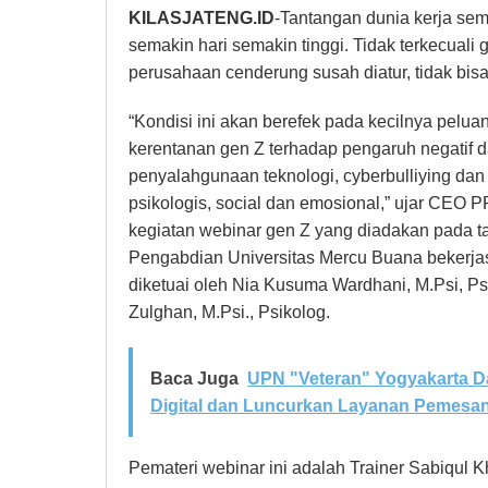
KILASJATENG.ID
-Tantangan dunia kerja sem
semakin hari semakin tinggi. Tidak terkecual
perusahaan cenderung susah diatur, tidak bisa
“Kondisi ini akan berefek pada kecilnya pelua
kerentanan gen Z terhadap pengaruh negatif dar
penyalahgunaan teknologi, cyberbulliying da
psikologis, social dan emosional,” ujar CEO P
kegiatan webinar gen Z yang diadakan pada ta
Pengabdian Universitas Mercu Buana bekerj
diketuai oleh Nia Kusuma Wardhani, M.Psi, P
Zulghan, M.Psi., Psikolog.
Baca Juga
UPN "Veteran" Yogyakarta D
Digital dan Luncurkan Layanan Pemesa
Pemateri webinar ini adalah Trainer Sabiqul 