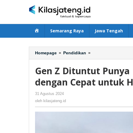
Lewati
ke
konten
Beranda
Semarang Raya
Jawa Tengah
Homepage
»
Pendidikan
»
Gen
Z
Dituntut
Gen Z Dituntut Puny
Punya
Kemampuan
dengan Cepat untuk H
Beradaptasi
dengan
31 Agustus 2024
oleh
-
402 Dilihat
Cepat
kilasjateng.id
oleh
kilasjateng.id
untuk
Hadapi
Tantangan
Dunia
Kerja