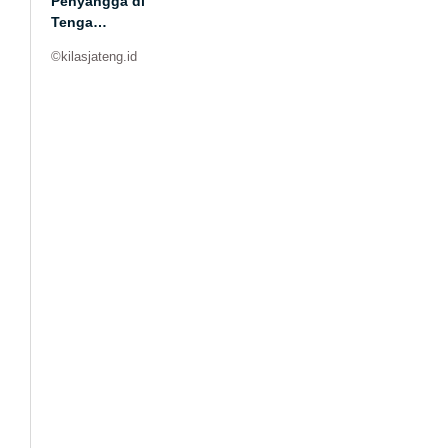
Penyangga di
Tenga…
©kilasjateng.id