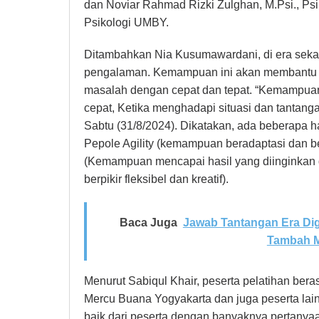
dan Noviar Rahmad Rizki Zulghan, M.Psi., Psi
Psikologi UMBY.
Ditambahkan Nia Kusumawardani, di era seka
pengalaman. Kemampuan ini akan membantu 
masalah dengan cepat dan tepat. “Kemampuan
cepat, Ketika menghadapi situasi dan tantangan 
Sabtu (31/8/2024). Dikatakan, ada beberapa hal
Pepole Agility (kemampuan beradaptasi dan ber
(Kemampuan mencapai hasil yang diinginkan d
berpikir fleksibel dan kreatif).
Baca Juga
Jawab Tantangan Era Dig
Tambah M
Menurut Sabiqul Khair, peserta pelatihan bera
Mercu Buana Yogyakarta dan juga peserta lai
baik dari peserta dengan banyaknya pertanyaa