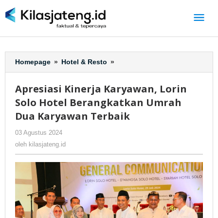
Lewati
ke
konten
Homepage
»
Hotel & Resto
»
Apresiasi
Kinerja
Karyawan,
Apresiasi Kinerja Karyawan, Lorin
Lorin
Solo Hotel Berangkatkan Umrah
Solo
Hotel
Dua Karyawan Terbaik
Berangkatkan
03 Agustus 2024
oleh
-
230 Dilihat
Umrah
kilasjateng.id
Dua
oleh
kilasjateng.id
Karyawan
Terbaik