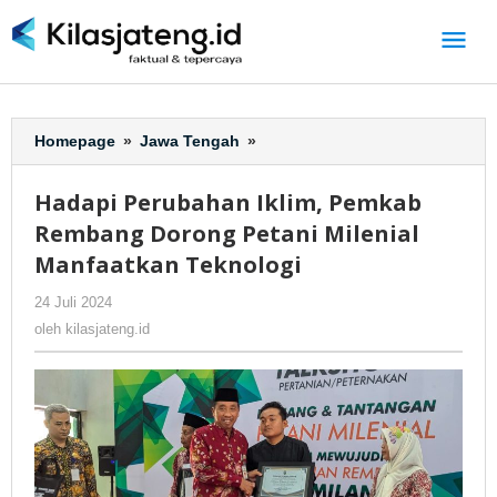
Lewati
ke
konten
Homepage
»
Jawa Tengah
»
Hadapi
Perubahan
Iklim,
Hadapi Perubahan Iklim, Pemkab
Pemkab
Rembang Dorong Petani Milenial
Rembang
Dorong
Manfaatkan Teknologi
Petani
24 Juli 2024
oleh
-
202 Dilihat
Milenial
kilasjateng.id
Manfaatkan
oleh
kilasjateng.id
Teknologi