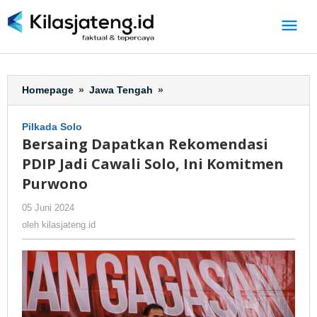
Lewati
ke
konten
Homepage
»
Jawa Tengah
»
Bersaing
Dapatkan
Rekomendasi
Pilkada Solo
PDIP
Bersaing Dapatkan Rekomendasi
Jadi
PDIP Jadi Cawali Solo, Ini Komitmen
Cawali
Solo,
Purwono
Ini
05 Juni 2024
oleh
-
480 Dilihat
Komitmen
kilasjateng.id
Purwono
oleh
kilasjateng.id