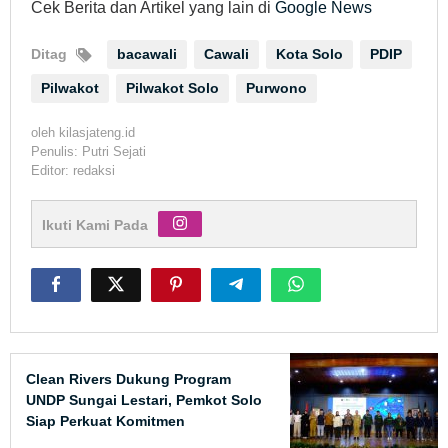
Cek Berita dan Artikel yang lain di
Google News
Ditag
bacawali
Cawali
Kota Solo
PDIP
Pilwakot
Pilwakot Solo
Purwono
oleh
kilasjateng.id
Penulis: Putri Sejati
Editor: redaksi
Ikuti Kami Pada
Clean Rivers Dukung Program
UNDP Sungai Lestari, Pemkot Solo
Siap Perkuat Komitmen