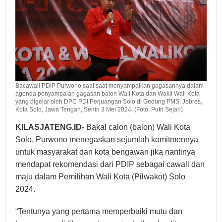
Bacawali PDIP Purwono saat saat menyampaikan gagasannya dalam
agenda penyampaian gagasan balon Wali Kota dan Wakil Wali Kota
yang digelar oleh DPC PDI Perjuangan Solo di Gedung PMS, Jebres,
Kota Solo, Jawa Tengah, Senin 3 Mei 2024. (Foto: Putri Sejari)
KILASJATENG.ID-
Bakal calon (balon) Wali Kota
Solo, Purwono menegaskan sejumlah komitmennya
untuk masyarakat dan kota bengawan jika nantinya
mendapat rekomendasi dari PDIP sebagai cawali dan
maju dalam Pemilihan Wali Kota (Pilwakot) Solo
2024.
“Tentunya yang pertama memperbaiki mutu dan