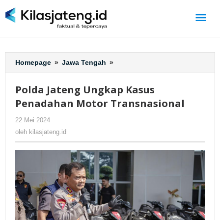
Lewati
ke
konten
Homepage
»
Jawa Tengah
»
Polda
Jateng
Ungkap
Polda Jateng Ungkap Kasus
Kasus
Penadahan Motor Transnasional
Penadahan
Motor
22 Mei 2024
oleh
-
345 Dilihat
Transnasional
kilasjateng.id
oleh
kilasjateng.id