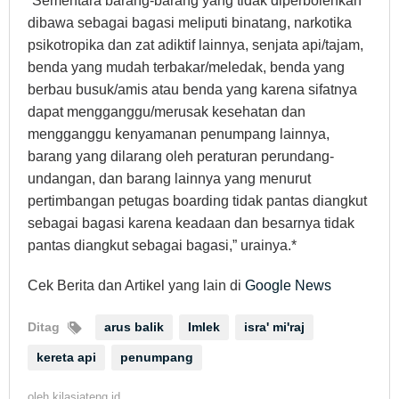
“Sementara barang-barang yang tidak diperbolehkan
dibawa sebagai bagasi meliputi binatang, narkotika
psikotropika dan zat adiktif lainnya, senjata api/tajam,
benda yang mudah terbakar/meledak, benda yang
berbau busuk/amis atau benda yang karena sifatnya
dapat mengganggu/merusak kesehatan dan
mengganggu kenyamanan penumpang lainnya,
barang yang dilarang oleh peraturan perundang-
undangan, dan barang lainnya yang menurut
pertimbangan petugas boarding tidak pantas diangkut
sebagai bagasi karena keadaan dan besarnya tidak
pantas diangkut sebagai bagasi,” urainya.*
Cek Berita dan Artikel yang lain di
Google News
Ditag
arus balik
Imlek
isra' mi'raj
kereta api
penumpang
oleh
kilasjateng.id