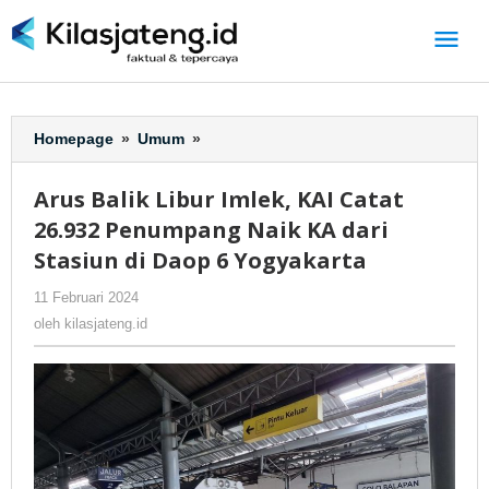
Lewati
ke
konten
Homepage
»
Umum
»
Arus
Balik
Libur
Arus Balik Libur Imlek, KAI Catat
Imlek,
26.932 Penumpang Naik KA dari
KAI
Catat
Stasiun di Daop 6 Yogyakarta
26.932
11 Februari 2024
oleh
-
256 Dilihat
Penumpang
kilasjateng.id
Naik
oleh
kilasjateng.id
KA
dari
Stasiun
di
Daop
6
Yogyakarta