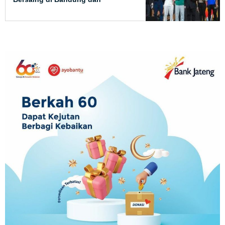
Surabaya