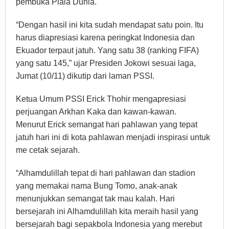
pembuka Piala Dunia.
“Dengan hasil ini kita sudah mendapat satu poin. Itu
harus diapresiasi karena peringkat Indonesia dan
Ekuador terpaut jatuh. Yang satu 38 (ranking FIFA)
yang satu 145,” ujar Presiden Jokowi sesuai laga,
Jumat (10/11) dikutip dari laman PSSI.
Ketua Umum PSSI Erick Thohir mengapresiasi
perjuangan Arkhan Kaka dan kawan-kawan.
Menurut Erick semangat hari pahlawan yang tepat
jatuh hari ini di kota pahlawan menjadi inspirasi untuk
me cetak sejarah.
“Alhamdulillah tepat di hari pahlawan dan stadion
yang memakai nama Bung Tomo, anak-anak
menunjukkan semangat tak mau kalah. Hari
bersejarah ini Alhamdulillah kita meraih hasil yang
bersejarah bagi sepakbola Indonesia yang merebut