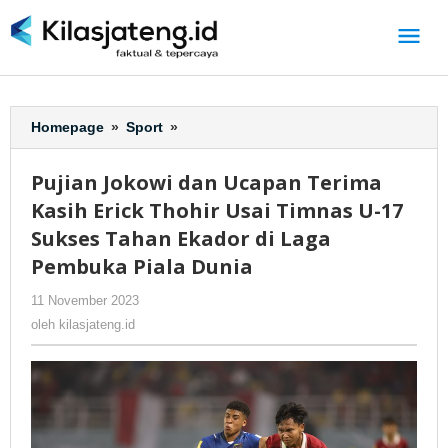
Lewati
ke
konten
Homepage
»
Sport
»
Pujian
Jokowi
dan
Pujian Jokowi dan Ucapan Terima
Ucapan
Kasih Erick Thohir Usai Timnas U-17
Terima
Kasih
Sukses Tahan Ekador di Laga
Erick
Pembuka Piala Dunia
Thohir
Usai
11 November 2023
oleh
-
276 Dilihat
Timnas
kilasjateng.id
oleh
kilasjateng.id
U-
17
Sukses
Tahan
Ekador
di