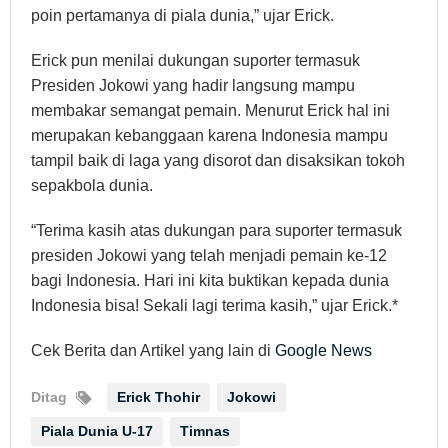
poin pertamanya di piala dunia,” ujar Erick.
Erick pun menilai dukungan suporter termasuk
Presiden Jokowi yang hadir langsung mampu
membakar semangat pemain. Menurut Erick hal ini
merupakan kebanggaan karena Indonesia mampu
tampil baik di laga yang disorot dan disaksikan tokoh
sepakbola dunia.
“Terima kasih atas dukungan para suporter termasuk
presiden Jokowi yang telah menjadi pemain ke-12
bagi Indonesia. Hari ini kita buktikan kepada dunia
Indonesia bisa! Sekali lagi terima kasih,” ujar Erick.*
Cek Berita dan Artikel yang lain di
Google News
Ditag
Erick Thohir
Jokowi
Piala Dunia U-17
Timnas