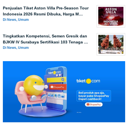
Penjualan Tiket Aston Villa Pre-Season Tour
Indonesia 2026 Resmi Dibuka, Harga M…
Di News, Umum
Tingkatkan Kompetensi, Semen Gresik dan
BJKW IV Surabaya Sertifikasi 103 Tenaga …
Di News, Umum