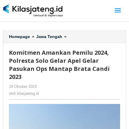
Lewati
ke
konten
Homepage
»
Jawa Tengah
»
Komitmen
Amankan
Pemilu
Komitmen Amankan Pemilu 2024,
2024,
Polresta Solo Gelar Apel Gelar
Polresta
Solo
Pasukan Ops Mantap Brata Candi
Gelar
2023
Apel
Gelar
19 Oktober 2023
oleh
-
202 Dilihat
Pasukan
kilasjateng.id
oleh
kilasjateng.id
Ops
Mantap
Brata
Candi
2023