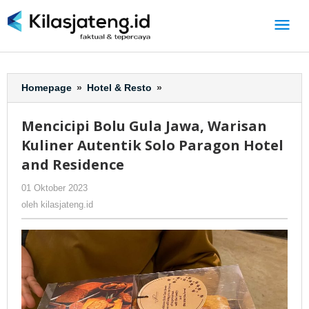
Lewati
ke
konten
Homepage
»
Hotel & Resto
»
Mencicipi
Bolu
Gula
Mencicipi Bolu Gula Jawa, Warisan
Jawa,
Kuliner Autentik Solo Paragon Hotel
Warisan
Kuliner
and Residence
Autentik
01 Oktober 2023
oleh
-
250 Dilihat
Solo
kilasjateng.id
Paragon
oleh
kilasjateng.id
Hotel
and
Residence