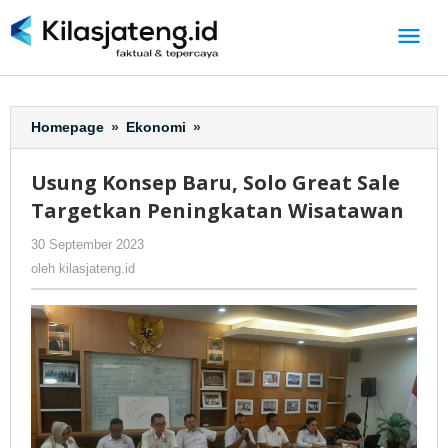
Lewati
ke
konten
Homepage
»
Ekonomi
»
Usung
Konsep
Baru,
Usung Konsep Baru, Solo Great Sale
Solo
Targetkan Peningkatan Wisatawan
Great
Sale
30 September 2023
oleh
-
391 Dilihat
Targetkan
kilasjateng.id
oleh
kilasjateng.id
Peningkatan
Wisatawan