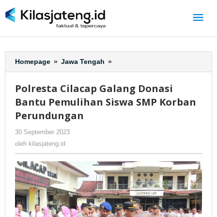
Lewati
ke
konten
Homepage
»
Jawa Tengah
»
Polresta
Cilacap
Galang
Polresta Cilacap Galang Donasi
Donasi
Bantu Pemulihan Siswa SMP Korban
Bantu
Pemulihan
Perundungan
Siswa
30 September 2023
oleh
-
236 Dilihat
SMP
kilasjateng.id
Korban
oleh
kilasjateng.id
Perundungan