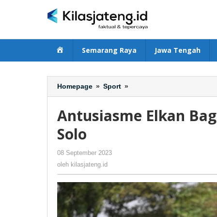
Lewati
ke
konten
Beranda
Semarang Raya
Jawa Tengah
Homepage
»
Sport
»
Antusiasme
Elkan
Baggott
Antusiasme Elkan Bag
Saat
Timnas
Solo
U-
23
08 September 2023
oleh
-
443 Dilihat
Main
kilasjateng.id
oleh
kilasjateng.id
di
Solo