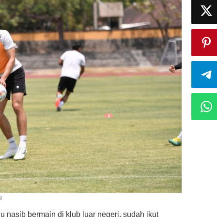
g
nasib bermain di klub luar negeri, sudah ikut