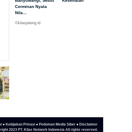
Banyuwangi, Sebut
Kesehatan
Cerminan Nyata
Nila…
©kilasjateng.id
i
●
Kebijakan Privasi
●
Pedoman Media Siber
●
Disclaimer
ight 2023 PT. Kilas Network Indonesia All rights reserved.