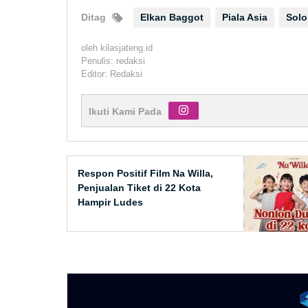
Ditag
Elkan Baggot
Piala Asia
Solo
oleh
kilasjateng.id
Penulis: redaksi
Editor: Redaksi
Ikuti Kami Pada
Respon Positif Film Na Willa,
Penjualan Tiket di 22 Kota
Hampir Ludes