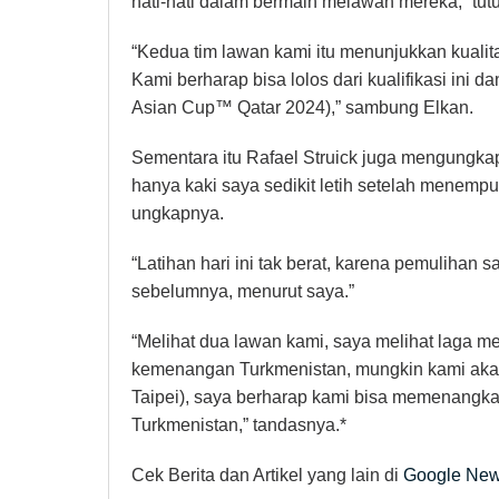
hati-hati dalam bermain melawan mereka,” tutu
“Kedua tim lawan kami itu menunjukkan kualit
Kami berharap bisa lolos dari kualifikasi ini
Asian Cup™ Qatar 2024),” sambung Elkan.
Sementara itu Rafael Struick juga mengungka
hanya kaki saya sedikit letih setelah menempu
ungkapnya.
“Latihan hari ini tak berat, karena pemulihan sa
sebelumnya, menurut saya.”
“Melihat dua lawan kami, saya melihat laga me
kemenangan Turkmenistan, mungkin kami akan
Taipei), saya berharap kami bisa memenangkan
Turkmenistan,” tandasnya.*
Cek Berita dan Artikel yang lain di
Google Ne